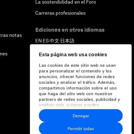
La sostenibilidad en el Foro
Carreras profesionales
Ediciones en otros idiomas
tras notas
EN
ES
中文
日本語
▪
▪
▪
ines
Esta página web usa cookies
Las cookies de este sitio web se usan
para personalizar el contenido y los
anuncios, ofrecer funciones de redes
sociales y analizar el tráfico. Además,
compartimos información sobre el uso
que haga del sitio web con nuestros
partners de redes sociales, publicidad y
análisis web, quienes pueden
combinarla con otra información que les
Denegar
haya proporcionado o que hayan
recopilado a partir del uso que haya
hecho de sus servicios.
Permitir todas