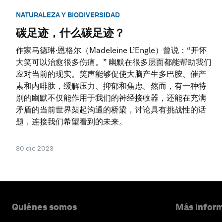
NATURALEZA Y BIODIVERSIDAD
碳足迹，什么碳足迹？
作家马德琳·恩格尔（Madeleine L’Engle）曾说：“开怀
大笑可以治愈很多伤痛。” 幽默在很多层面都能帮助我们
应对当前的现实。笑声能够促使大脑产生多巴胺、催产
素和内啡肽，缓解压力、抑郁和焦虑。然而，有一种特
别的幽默不仅能作用于我们的神经接收器，还能在充满
矛盾的当前世界架起沟通的桥梁，讨论具有挑战性的话
题，连接我们希望看到的未来。
30 dic 2023
Quiénes somos
Más inform