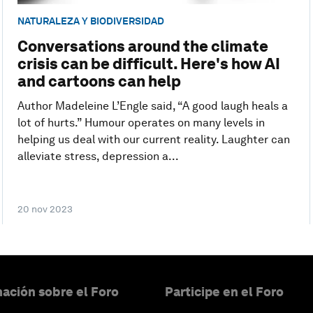
NATURALEZA Y BIODIVERSIDAD
Conversations around the climate
crisis can be difficult. Here's how AI
and cartoons can help
Author Madeleine L’Engle said, “A good laugh heals a
lot of hurts.” Humour operates on many levels in
helping us deal with our current reality. Laughter can
alleviate stress, depression a...
20 nov 2023
ación sobre el Foro
Participe en el Foro