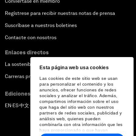
Conviértase en miembro
Regístrese para recibir nuestras notas de prensa
Suscríbase a nuestros boletines
Contacte con nosotros
Enlaces directos
La sostenibilidad en el Foro
Esta página web usa cookies
Carreras profesionales
Las cookies de este sitio web se usan
para personalizar el contenido y los
anuncios, ofrecer funciones de redes
Ediciones en otros idiomas
sociales y analizar el tráfico. Además,
compartimos información sobre el uso
EN
ES
中文
日本語
▪
▪
▪
que haga del sitio web con nuestros
partners de redes sociales, publicidad y
análisis web, quienes pueden
combinarla con otra información que les
haya proporcionado o que hayan