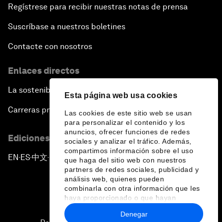
Regístrese para recibir nuestras notas de prensa
Suscríbase a nuestros boletines
Contacte con nosotros
Enlaces directos
La sostenibilidad en el Foro
Esta página web usa cookies
Carreras profesionales
Las cookies de este sitio web se usan
para personalizar el contenido y los
anuncios, ofrecer funciones de redes
Ediciones en otros idiomas
sociales y analizar el tráfico. Además,
compartimos información sobre el uso
EN
ES
中文
日本語
▪
▪
▪
que haga del sitio web con nuestros
partners de redes sociales, publicidad y
análisis web, quienes pueden
combinarla con otra información que les
haya proporcionado o que hayan
recopilado a partir del uso que haya
Denegar
hecho de sus servicios.