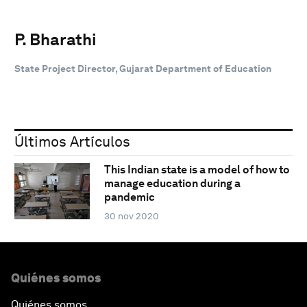
P. Bharathi
State Project Director, Gujarat Department of Education
Últimos Artículos
This Indian state is a model of how to
manage education during a
pandemic
30 nov 2020
Quiénes somos
Quiénes somos