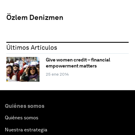
Özlem Denizmen
Últimos Artículos
Give women credit – financial
empowerment matters
25 ene 2014
Quiénes somos
Quiénes somos
Nuestra estrategia