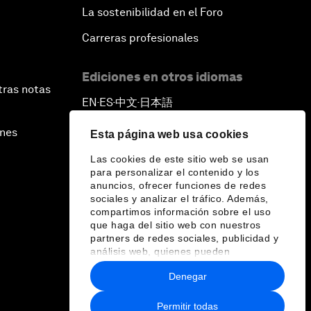
La sostenibilidad en el Foro
Carreras profesionales
Ediciones en otros idiomas
tras notas
EN
ES
中文
日本語
▪
▪
▪
ines
Esta página web usa cookies
Las cookies de este sitio web se usan
para personalizar el contenido y los
anuncios, ofrecer funciones de redes
sociales y analizar el tráfico. Además,
compartimos información sobre el uso
que haga del sitio web con nuestros
partners de redes sociales, publicidad y
análisis web, quienes pueden
combinarla con otra información que les
Denegar
haya proporcionado o que hayan
recopilado a partir del uso que haya
hecho de sus servicios.
Permitir todas