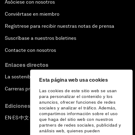
Asóciese con nosotros
Conviértase en miembro
Regístrese para recibir nuestras notas de prensa
Suscríbase a nuestros boletines
Contacte con nosotros
Enlaces directos
La sostenibilidad en el Foro
Esta página web usa cookies
Carreras profesionales
Las cookies de este sitio web se usan
para personalizar el contenido y los
anuncios, ofrecer funciones de redes
Ediciones en otros idiomas
sociales y analizar el tráfico. Además,
compartimos información sobre el uso
EN
ES
中文
日本語
▪
▪
▪
que haga del sitio web con nuestros
partners de redes sociales, publicidad y
análisis web, quienes pueden