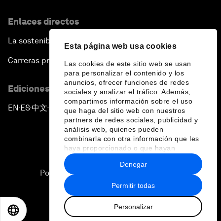
Enlaces directos
La sostenibilidad en el Foro
Esta página web usa cookies
Carreras profesionales
Las cookies de este sitio web se usan
para personalizar el contenido y los
anuncios, ofrecer funciones de redes
Ediciones en otros idiomas
sociales y analizar el tráfico. Además,
compartimos información sobre el uso
EN
ES
中文
日本語
▪
▪
▪
que haga del sitio web con nuestros
partners de redes sociales, publicidad y
análisis web, quienes pueden
combinarla con otra información que les
haya proporcionado o que hayan
recopilado a partir del uso que haya
Denegar
hecho de sus servicios.
Política de privacidad y normas de uso
Permitir todas
Sitemap
Personalizar
©
2026
Foro Económico Mundial
EN
ES
中文
日本語