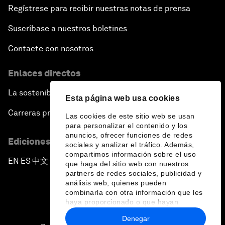
Regístrese para recibir nuestras notas de prensa
Suscríbase a nuestros boletines
Contacte con nosotros
Enlaces directos
La sostenibilidad en el Foro
Esta página web usa cookies
Carreras profesionales
Las cookies de este sitio web se usan
para personalizar el contenido y los
anuncios, ofrecer funciones de redes
Ediciones en otros idiomas
sociales y analizar el tráfico. Además,
compartimos información sobre el uso
EN
ES
中文
日本語
▪
▪
▪
que haga del sitio web con nuestros
partners de redes sociales, publicidad y
análisis web, quienes pueden
combinarla con otra información que les
haya proporcionado o que hayan
recopilado a partir del uso que haya
Denegar
hecho de sus servicios.