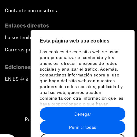
Contacte con nosotros
Enlaces directos
La sostenibilidad en el Foro
Esta página web usa cookies
Carreras profesionales
Las cookies de este sitio web se usan
para personalizar el contenido y los
anuncios, ofrecer funciones de redes
Ediciones en otros idiomas
sociales y analizar el tráfico. Además,
compartimos información sobre el uso
EN
ES
中文
日本語
▪
▪
▪
que haga del sitio web con nuestros
partners de redes sociales, publicidad y
análisis web, quienes pueden
combinarla con otra información que les
haya proporcionado o que hayan
recopilado a partir del uso que haya
Denegar
hecho de sus servicios.
Política de privacidad y normas de uso
Permitir todas
Sitemap