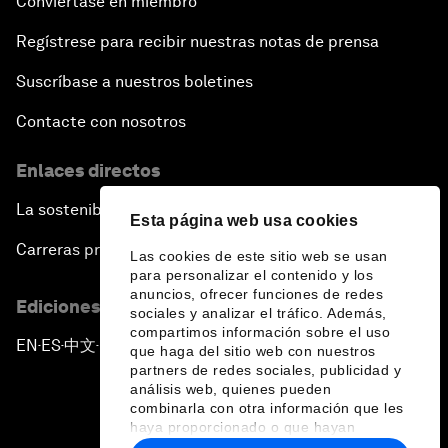
Conviértase en miembro
Regístrese para recibir nuestras notas de prensa
Suscríbase a nuestros boletines
Contacte con nosotros
Enlaces directos
La sostenibilidad en el Foro
Esta página web usa cookies
Carreras profesionales
Las cookies de este sitio web se usan
para personalizar el contenido y los
anuncios, ofrecer funciones de redes
Ediciones en otros idiomas
sociales y analizar el tráfico. Además,
compartimos información sobre el uso
EN
ES
中文
日本語
▪
▪
▪
que haga del sitio web con nuestros
partners de redes sociales, publicidad y
análisis web, quienes pueden
combinarla con otra información que les
haya proporcionado o que hayan
recopilado a partir del uso que haya