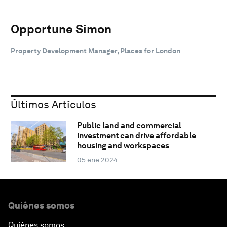
Opportune Simon
Property Development Manager, Places for London
Últimos Artículos
Public land and commercial
investment can drive affordable
housing and workspaces
05 ene 2024
Quiénes somos
Quiénes somos