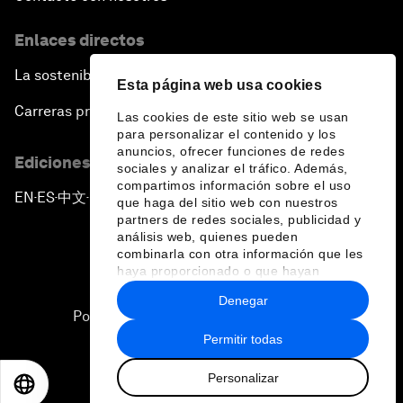
Enlaces directos
La sostenibilidad en el Foro
Esta página web usa cookies
Carreras profesionales
Las cookies de este sitio web se usan
para personalizar el contenido y los
anuncios, ofrecer funciones de redes
Ediciones en otros idiomas
sociales y analizar el tráfico. Además,
compartimos información sobre el uso
EN
ES
中文
日本語
▪
▪
▪
que haga del sitio web con nuestros
partners de redes sociales, publicidad y
análisis web, quienes pueden
combinarla con otra información que les
haya proporcionado o que hayan
recopilado a partir del uso que haya
Denegar
hecho de sus servicios.
Política de privacidad y normas de uso
Permitir todas
Sitemap
Personalizar
©
2026
Foro Económico Mundial
EN
ES
中文
日本語