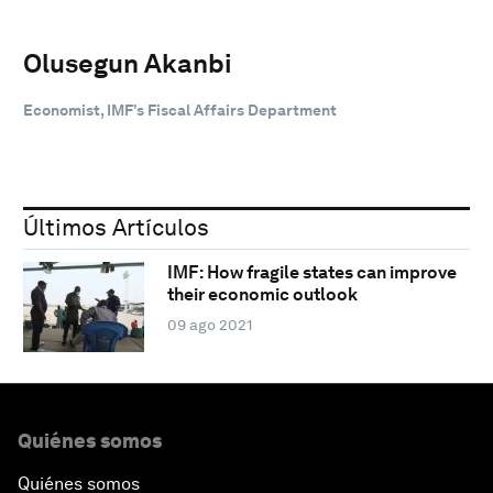
Olusegun Akanbi
Economist, IMF’s Fiscal Affairs Department
Últimos Artículos
IMF: How fragile states can improve
their economic outlook
09 ago 2021
Quiénes somos
Quiénes somos