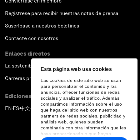
Conviértase en miembro
Regístrese para recibir nuestras notas de prensa
Suscríbase a nuestros boletines
Contacte con nosotros
Enlaces directos
La sostenibilidad en el Foro
Esta página web usa cookies
Carreras profesionales
Las cookies de este sitio web se usan
para personalizar el contenido y los
anuncios, ofrecer funciones de redes
Ediciones en otros idiomas
sociales y analizar el tráfico. Además,
compartimos información sobre el uso
EN
ES
中文
日本語
▪
▪
▪
que haga del sitio web con nuestros
partners de redes sociales, publicidad y
análisis web, quienes pueden
combinarla con otra información que les
haya proporcionado o que hayan
recopilado a partir del uso que haya