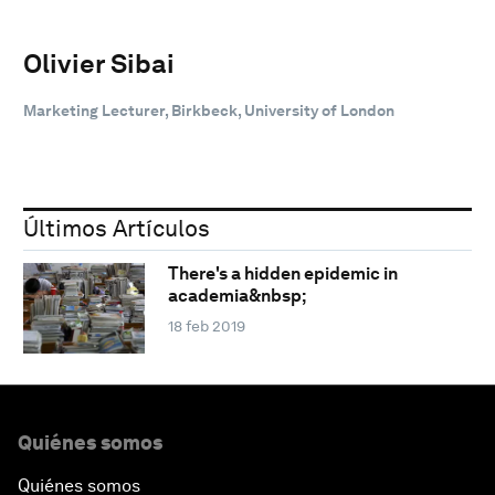
Olivier Sibai
Marketing Lecturer, Birkbeck, University of London
Últimos Artículos
There's a hidden epidemic in
academia&nbsp;
18 feb 2019
Quiénes somos
Quiénes somos