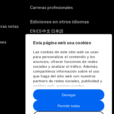
Carreras profesionales
Ediciones en otros idiomas
tras notas
EN
ES
中文
日本語
▪
▪
▪
ines
Esta página web usa cookies
Las cookies de este sitio web se usan
para personalizar el contenido y los
anuncios, ofrecer funciones de redes
sociales y analizar el tráfico. Además,
compartimos información sobre el uso
que haga del sitio web con nuestros
partners de redes sociales, publicidad y
análisis web, quienes pueden
combinarla con otra información que les
Denegar
haya proporcionado o que hayan
recopilado a partir del uso que haya
hecho de sus servicios.
Permitir todas