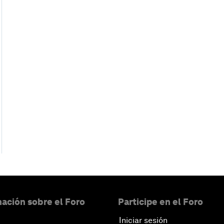
ación sobre el Foro
Participe en el Foro
Iniciar sesión