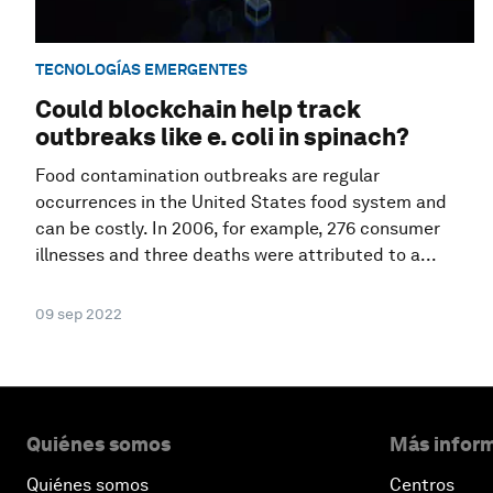
TECNOLOGÍAS EMERGENTES
Could blockchain help track
outbreaks like e. coli in spinach?
Food contamination outbreaks are regular
occurrences in the United States food system and
can be costly. In 2006, for example, 276 consumer
illnesses and three deaths were attributed to a...
09 sep 2022
Quiénes somos
Más inform
Quiénes somos
Centros