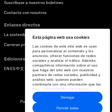
Suscríbase a nuestros boletines
Contacte con nosotros
Enlaces directos
La sostenibilidad en el Foro
Esta página web usa cookies
Carreras profesionales
Las cookies de este sitio web se usan
para personalizar el contenido y los
anuncios, ofrecer funciones de redes
Ediciones en otros idiomas
sociales y analizar el tráfico. Además,
compartimos información sobre el uso
EN
ES
中文
日本語
▪
▪
▪
que haga del sitio web con nuestros
partners de redes sociales, publicidad y
análisis web, quienes pueden
combinarla con otra información que les
haya proporcionado o que hayan
recopilado a partir del uso que haya
Denegar
hecho de sus servicios.
Política de privacidad y normas de uso
Permitir todas
Sitemap