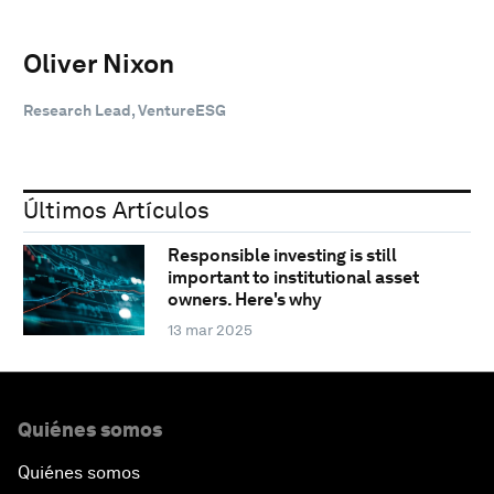
Oliver Nixon
Research Lead, VentureESG
Últimos Artículos
Responsible investing is still
important to institutional asset
owners. Here's why
13 mar 2025
Quiénes somos
Quiénes somos