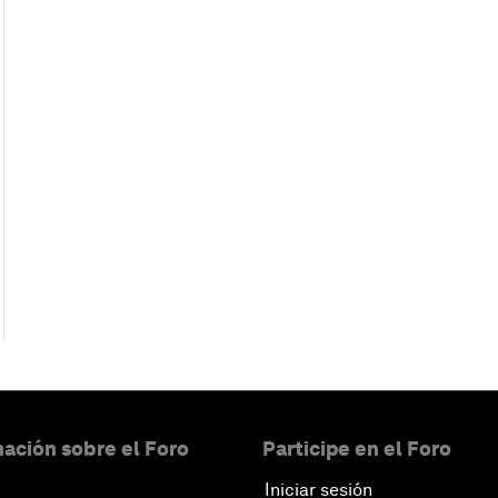
ación sobre el Foro
Participe en el Foro
Iniciar sesión