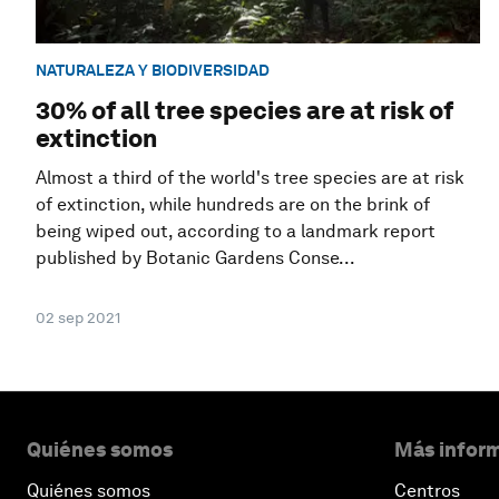
NATURALEZA Y BIODIVERSIDAD
30% of all tree species are at risk of
extinction
Almost a third of the world's tree species are at risk
of extinction, while hundreds are on the brink of
being wiped out, according to a landmark report
published by Botanic Gardens Conse...
02 sep 2021
Quiénes somos
Más inform
Quiénes somos
Centros