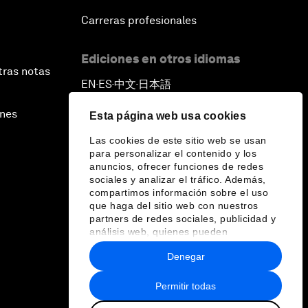
Carreras profesionales
Ediciones en otros idiomas
tras notas
EN
ES
中文
日本語
▪
▪
▪
ines
Esta página web usa cookies
Las cookies de este sitio web se usan
para personalizar el contenido y los
anuncios, ofrecer funciones de redes
sociales y analizar el tráfico. Además,
compartimos información sobre el uso
que haga del sitio web con nuestros
partners de redes sociales, publicidad y
análisis web, quienes pueden
combinarla con otra información que les
Denegar
haya proporcionado o que hayan
recopilado a partir del uso que haya
hecho de sus servicios.
Permitir todas