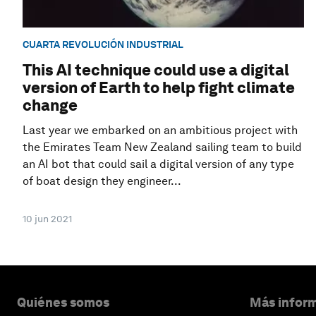
CUARTA REVOLUCIÓN INDUSTRIAL
This AI technique could use a digital
version of Earth to help fight climate
change
Last year we embarked on an ambitious project with
the Emirates Team New Zealand sailing team to build
an AI bot that could sail a digital version of any type
of boat design they engineer...
10 jun 2021
Quiénes somos
Más inform