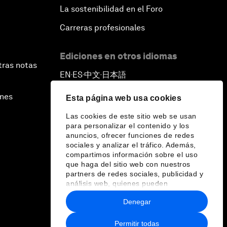
La sostenibilidad en el Foro
Carreras profesionales
Ediciones en otros idiomas
tras notas
EN
ES
中文
日本語
▪
▪
▪
ines
Esta página web usa cookies
Las cookies de este sitio web se usan
para personalizar el contenido y los
anuncios, ofrecer funciones de redes
sociales y analizar el tráfico. Además,
compartimos información sobre el uso
que haga del sitio web con nuestros
partners de redes sociales, publicidad y
análisis web, quienes pueden
combinarla con otra información que les
Denegar
haya proporcionado o que hayan
recopilado a partir del uso que haya
hecho de sus servicios.
Permitir todas