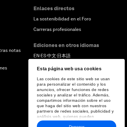
Enlaces directos
La sostenibilidad en el Foro
Carreras profesionales
Ediciones en otros idiomas
tras notas
EN
ES
中文
日本語
▪
▪
▪
ines
Esta página web usa cookies
Las cookies de este sitio web se usan
para personalizar el contenido y los
anuncios, ofrecer funciones de redes
sociales y analizar el tráfico. Además,
compartimos información sobre el uso
que haga del sitio web con nuestros
partners de redes sociales, publicidad y
análisis web, quienes pueden
combinarla con otra información que les
Denegar