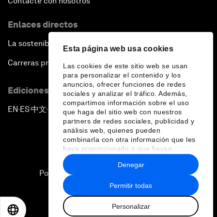
Contacte con nosotros
Enlaces directos
La sostenibilidad en el Foro
Esta página web usa cookies
Carreras profesionales
Las cookies de este sitio web se usan
para personalizar el contenido y los
anuncios, ofrecer funciones de redes
Ediciones en otros idiomas
sociales y analizar el tráfico. Además,
compartimos información sobre el uso
EN
ES
中文
日本語
▪
▪
▪
que haga del sitio web con nuestros
partners de redes sociales, publicidad y
análisis web, quienes pueden
combinarla con otra información que les
haya proporcionado o que hayan
recopilado a partir del uso que haya
Denegar
hecho de sus servicios.
Política de privacidad y normas de uso
Permitir todas
Sitemap
Personalizar
©
2026
Foro Económico Mundial
EN
ES
中文
日本語