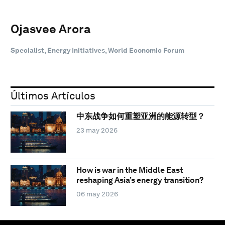
Ojasvee Arora
Specialist, Energy Initiatives, World Economic Forum
Últimos Artículos
中东战争如何重塑亚洲的能源转型？
23 may 2026
How is war in the Middle East
reshaping Asia’s energy transition?
06 may 2026