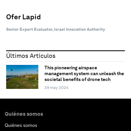
Ofer Lapid
Senior Expert Evaluator, Israel Innovation Authority
Últimos Artículos
This pioneering airspace
management system can unleash the
societal benefits of drone tech
29 may 2024
Quiénes somos
Quiénes somos