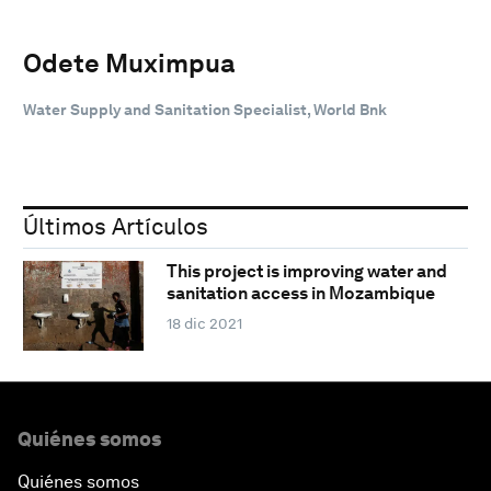
Odete Muximpua
Water Supply and Sanitation Specialist, World Bnk
Últimos Artículos
This project is improving water and
sanitation access in Mozambique
18 dic 2021
Quiénes somos
Quiénes somos