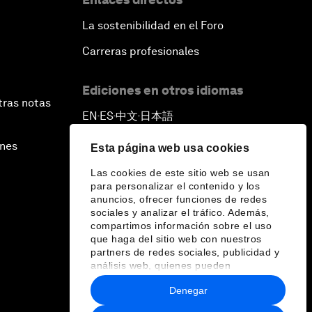
La sostenibilidad en el Foro
Carreras profesionales
Ediciones en otros idiomas
tras notas
EN
ES
中文
日本語
▪
▪
▪
ines
Esta página web usa cookies
Las cookies de este sitio web se usan
para personalizar el contenido y los
anuncios, ofrecer funciones de redes
sociales y analizar el tráfico. Además,
compartimos información sobre el uso
que haga del sitio web con nuestros
partners de redes sociales, publicidad y
análisis web, quienes pueden
combinarla con otra información que les
Denegar
haya proporcionado o que hayan
recopilado a partir del uso que haya