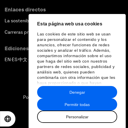
Enlaces directos
La sostenibilidad en el Foro
Esta página web usa cookies
Carreras profesionales
Las cookies de este sitio web se usan
para personalizar el contenido y los
anuncios, ofrecer funciones de redes
Ediciones en otros idiomas
sociales y analizar el tráfico. Además,
compartimos información sobre el uso
EN
ES
中文
日本語
▪
▪
▪
que haga del sitio web con nuestros
partners de redes sociales, publicidad y
análisis web, quienes pueden
combinarla con otra información que les
haya proporcionado o que hayan
recopilado a partir del uso que haya
Denegar
hecho de sus servicios.
Política de privacidad y normas de uso
Permitir todas
Sitemap
Personalizar
©
2026
Foro Económico Mundial
EN
ES
中文
日本語