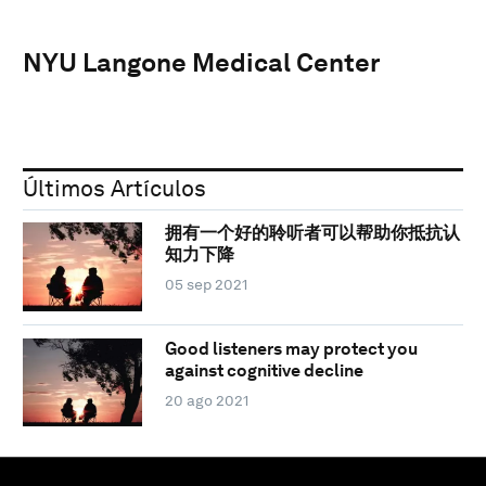
NYU Langone Medical Center
Últimos Artículos
拥有一个好的聆听者可以帮助你抵抗认
知力下降
05 sep 2021
Good listeners may protect you
against cognitive decline
20 ago 2021