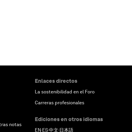
Enlaces directos
La sostenibilidad en el Foro
Carreras profesionales
Ediciones en otros idiomas
tras notas
EN
ES
中文
日本語
▪
▪
▪