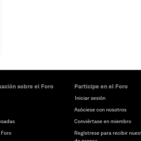
ación sobre el Foro
Participe en el Foro
Iniciar sesión
Asóciese con nosotros
esadas
Conviértase en miembro
 Foro
Regístrese para recibir nues
de prensa