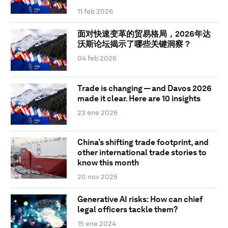
11 feb 2026
面对快速变革的贸易格局，2026年达
沃斯论坛揭示了哪些关键洞察？
04 feb 2026
Trade is changing — and Davos 2026
made it clear. Here are 10 insights
23 ene 2026
China’s shifting trade footprint, and
other international trade stories to
know this month
20 nov 2025
Generative AI risks: How can chief
legal officers tackle them?
15 ene 2024