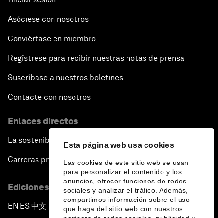
Asóciese con nosotros
Conviértase en miembro
Regístrese para recibir nuestras notas de prensa
Suscríbase a nuestros boletines
Contacte con nosotros
Enlaces directos
La sostenibilidad en el Foro
Esta página web usa cookies
Carreras profesionales
Las cookies de este sitio web se usan
para personalizar el contenido y los
anuncios, ofrecer funciones de redes
Ediciones en otros idiomas
sociales y analizar el tráfico. Además,
compartimos información sobre el uso
EN
ES
中文
日本語
▪
▪
▪
que haga del sitio web con nuestros