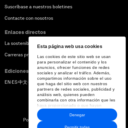
Suscríbase a nuestros boletines
Contacte con nosotros
Enlaces directos
La sostenibilidad en el Foro
Esta página web usa cookies
Carreras profesionales
Las cookies de este sitio web se usan
para personalizar el contenido y los
anuncios, ofrecer funciones de redes
Ediciones en otros idiomas
sociales y analizar el tráfico. Además,
compartimos información sobre el uso
EN
ES
中文
日本語
▪
▪
▪
que haga del sitio web con nuestros
partners de redes sociales, publicidad y
análisis web, quienes pueden
combinarla con otra información que les
haya proporcionado o que hayan
recopilado a partir del uso que haya
Denegar
hecho de sus servicios.
Política de privacidad y normas de uso
Permitir todas