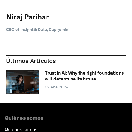
Niraj Parihar
CEO of Insight & Data, Capgemini
Últimos Artículos
Trust in AI: Why the right foundations
will determine its future
02 ene 2024
Quiénes somos
Quiénes somos