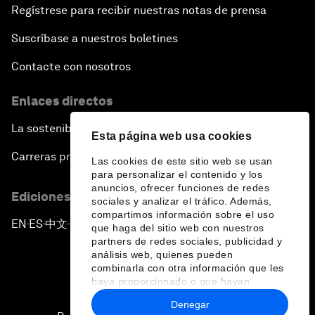
Regístrese para recibir nuestras notas de prensa
Suscríbase a nuestros boletines
Contacte con nosotros
Enlaces directos
La sostenibilidad en el Foro
Esta página web usa cookies
Carreras profesionales
Las cookies de este sitio web se usan
para personalizar el contenido y los
anuncios, ofrecer funciones de redes
Ediciones en otros idiomas
sociales y analizar el tráfico. Además,
compartimos información sobre el uso
EN
ES
中文
日本語
▪
▪
▪
que haga del sitio web con nuestros
partners de redes sociales, publicidad y
análisis web, quienes pueden
combinarla con otra información que les
haya proporcionado o que hayan
recopilado a partir del uso que haya
Denegar
hecho de sus servicios.