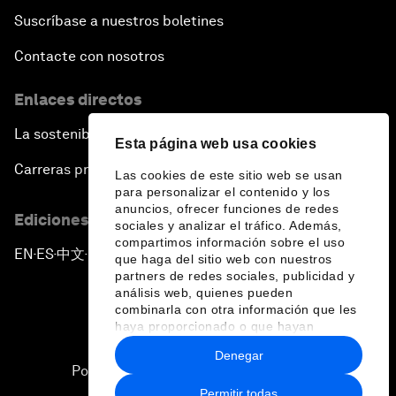
Suscríbase a nuestros boletines
Contacte con nosotros
Enlaces directos
La sostenibilidad en el Foro
Esta página web usa cookies
Carreras profesionales
Las cookies de este sitio web se usan
para personalizar el contenido y los
anuncios, ofrecer funciones de redes
Ediciones en otros idiomas
sociales y analizar el tráfico. Además,
compartimos información sobre el uso
EN
ES
中文
日本語
▪
▪
▪
que haga del sitio web con nuestros
partners de redes sociales, publicidad y
análisis web, quienes pueden
combinarla con otra información que les
haya proporcionado o que hayan
recopilado a partir del uso que haya
Denegar
hecho de sus servicios.
Política de privacidad y normas de uso
Permitir todas