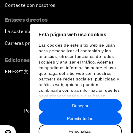
Contacte con nosotros
Enlaces directos
La sostenibilidad en el Foro
Esta página web usa cookies
Carreras profesionales
Las cookies de este sitio web se usan
para personalizar el contenido y los
anuncios, ofrecer funciones de redes
Ediciones en otros idiomas
sociales y analizar el tráfico. Además,
compartimos información sobre el uso
EN
ES
中文
日本語
▪
▪
▪
que haga del sitio web con nuestros
partners de redes sociales, publicidad y
análisis web, quienes pueden
combinarla con otra información que les
haya proporcionado o que hayan
recopilado a partir del uso que haya
Denegar
hecho de sus servicios.
Política de privacidad y normas de uso
Permitir todas
Sitemap
Personalizar
©
2026
Foro Económico Mundial