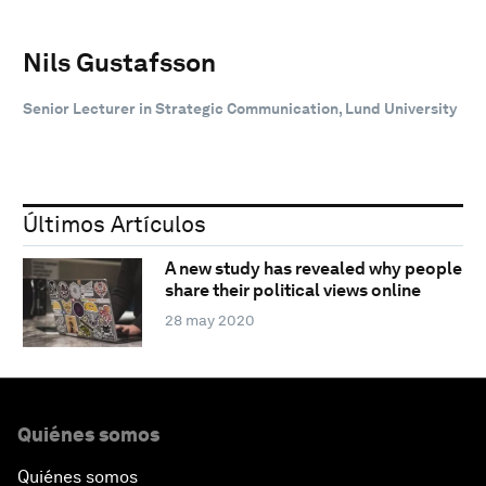
Nils Gustafsson
Senior Lecturer in Strategic Communication, Lund University
Últimos Artículos
A new study has revealed why people
share their political views online
28 may 2020
Quiénes somos
Quiénes somos