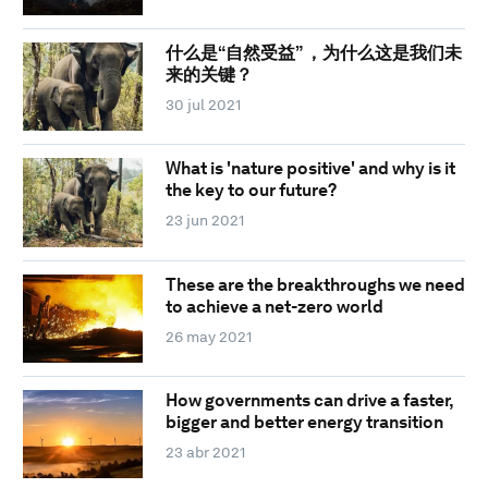
什么是“自然受益” ，为什么这是我们未
来的关键？
30 jul 2021
What is 'nature positive' and why is it
the key to our future?
23 jun 2021
These are the breakthroughs we need
to achieve a net-zero world
26 may 2021
How governments can drive a faster,
bigger and better energy transition
23 abr 2021