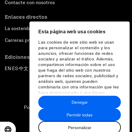
Contacte con nosotros
Enlaces directos
La sostenibilidad en el Foro
Esta página web usa cookies
Carreras profesionales
Las cookies de este sitio web se usan
para personalizar el contenido y los
anuncios, ofrecer funciones de redes
Ediciones en otros idiomas
sociales y analizar el tráfico. Además,
compartimos información sobre el uso
EN
ES
中文
日本語
▪
▪
▪
que haga del sitio web con nuestros
partners de redes sociales, publicidad y
análisis web, quienes pueden
combinarla con otra información que les
haya proporcionado o que hayan
recopilado a partir del uso que haya
Denegar
hecho de sus servicios.
Política de privacidad y normas de uso
Permitir todas
Sitemap
Personalizar
©
2026
Foro Económico Mundial
EN
ES
中文
日本語