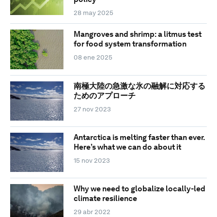
28 may 2025
Mangroves and shrimp: a litmus test
for food system transformation
08 ene 2025
南極大陸の急激な氷の融解に対応する
ためのアプローチ
27 nov 2023
Antarctica is melting faster than ever.
Here’s what we can do about it
15 nov 2023
Why we need to globalize locally-led
climate resilience
29 abr 2022