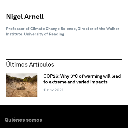
Nigel Arnell
Professor of Climate Change Science, Director of the Walker
Institute, University of Reading
Últimos Artículos
COP26: Why 3°C of warming will lead
to extreme and varied impacts
11 nov 2021
Quiénes somos