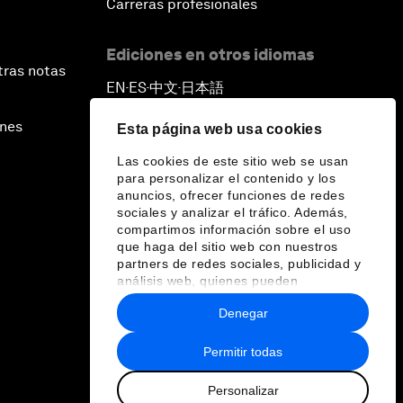
Carreras profesionales
Ediciones en otros idiomas
tras notas
EN
ES
中文
日本語
▪
▪
▪
ines
Esta página web usa cookies
Las cookies de este sitio web se usan
para personalizar el contenido y los
anuncios, ofrecer funciones de redes
sociales y analizar el tráfico. Además,
compartimos información sobre el uso
que haga del sitio web con nuestros
partners de redes sociales, publicidad y
análisis web, quienes pueden
combinarla con otra información que les
Denegar
haya proporcionado o que hayan
recopilado a partir del uso que haya
hecho de sus servicios.
Permitir todas
Personalizar