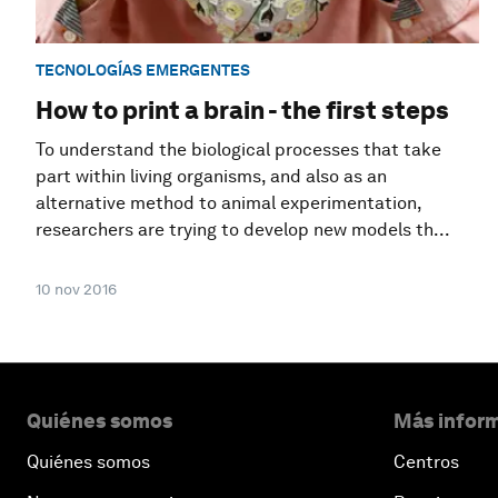
TECNOLOGÍAS EMERGENTES
How to print a brain - the first steps
To understand the biological processes that take
part within living organisms, and also as an
alternative method to animal experimentation,
researchers are trying to develop new models th...
10 nov 2016
Quiénes somos
Más inform
Quiénes somos
Centros