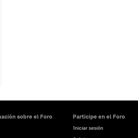
ación sobre el Foro
Participe en el Foro
Iniciar sesión