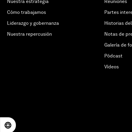
Nuestra estrategia
Reuniones
Cómo trabajamos
Partes inter
Liderazgo y gobernanza
Historias del
Nuestra repercusión
Notas de pr
Galería de f
Pódcast
Vídeos
EN
ES
中文
日本語