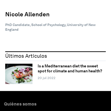
Nicole Allenden
PhD Candidate, School of Psychology, University of New
England
Últimos Artículos
Is a Mediterranean diet the sweet
spot for climate and human health?
20 jul 2022
Quiénes somos