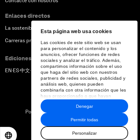
Contacte con nosotros
Enlaces directos
La sostenibilidad en el Foro
Esta página web usa cookies
Carreras profesionales
Las cookies de este sitio web se usan
para personalizar el contenido y los
anuncios, ofrecer funciones de redes
Ediciones en otros idiomas
sociales y analizar el tráfico. Además,
compartimos información sobre el uso
EN
ES
中文
日本語
▪
▪
▪
que haga del sitio web con nuestros
partners de redes sociales, publicidad y
análisis web, quienes pueden
combinarla con otra información que les
haya proporcionado o que hayan
recopilado a partir del uso que haya
Denegar
hecho de sus servicios.
Política de privacidad y normas de uso
Permitir todas
Sitemap
Personalizar
©
2026
Foro Económico Mundial
EN
ES
中文
日本語