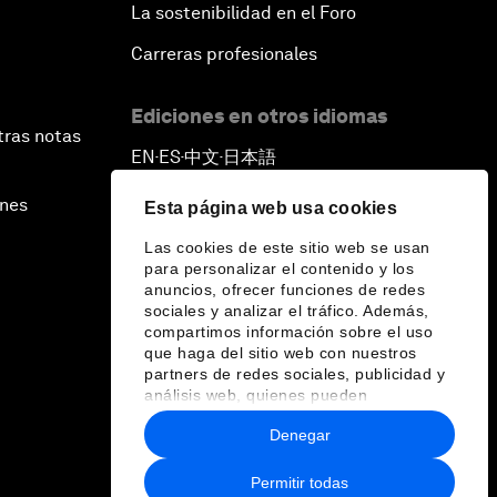
La sostenibilidad en el Foro
Carreras profesionales
Ediciones en otros idiomas
tras notas
EN
ES
中文
日本語
▪
▪
▪
ines
Esta página web usa cookies
Las cookies de este sitio web se usan
para personalizar el contenido y los
anuncios, ofrecer funciones de redes
sociales y analizar el tráfico. Además,
compartimos información sobre el uso
que haga del sitio web con nuestros
partners de redes sociales, publicidad y
análisis web, quienes pueden
combinarla con otra información que les
Denegar
haya proporcionado o que hayan
recopilado a partir del uso que haya
hecho de sus servicios.
Permitir todas