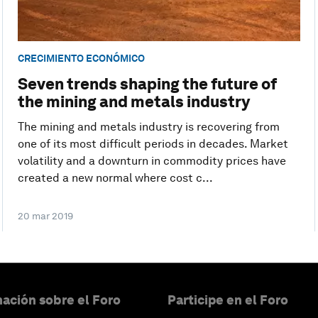
CRECIMIENTO ECONÓMICO
Seven trends shaping the future of
the mining and metals industry
The mining and metals industry is recovering from
one of its most difficult periods in decades. Market
volatility and a downturn in commodity prices have
created a new normal where cost c...
20 mar 2019
ación sobre el Foro
Participe en el Foro