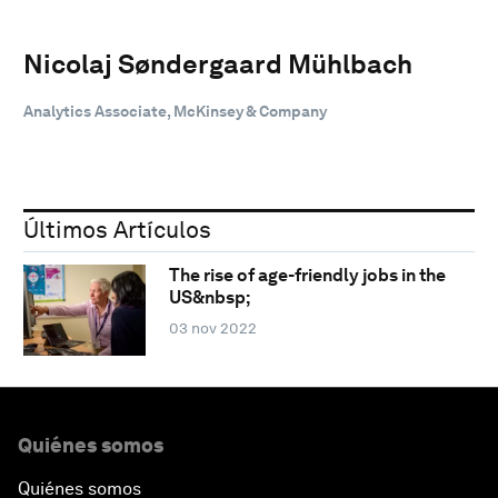
Nicolaj Søndergaard Mühlbach
Analytics Associate, McKinsey & Company
Últimos Artículos
The rise of age-friendly jobs in the
US&nbsp;
03 nov 2022
Quiénes somos
Quiénes somos