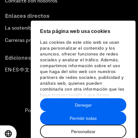
Contacte con nosotros
Enlaces directos
La sostenibilidad en el Foro
Esta página web usa cookies
Carreras profesionales
Las cookies de este sitio web se usan
para personalizar el contenido y los
anuncios, ofrecer funciones de redes
Ediciones en otros idiomas
sociales y analizar el tráfico. Además,
compartimos información sobre el uso
EN
ES
中文
日本語
▪
▪
▪
que haga del sitio web con nuestros
partners de redes sociales, publicidad y
análisis web, quienes pueden
combinarla con otra información que les
haya proporcionado o que hayan
recopilado a partir del uso que haya
Denegar
hecho de sus servicios.
Política de privacidad y normas de uso
Permitir todas
Sitemap
Personalizar
©
2026
Foro Económico Mundial
EN
ES
中文
日本語