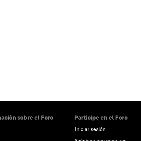
ación sobre el Foro
Participe en el Foro
Iniciar sesión
Asóciese con nosotros