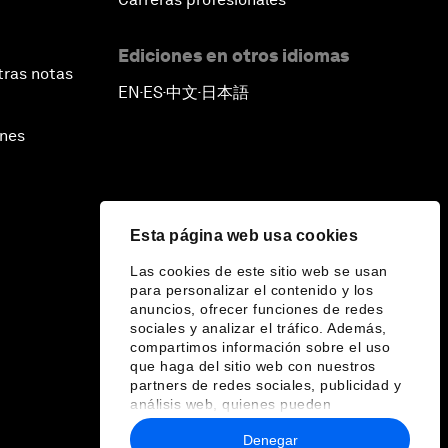
Ediciones en otros idiomas
tras notas
EN
ES
中文
日本語
▪
▪
▪
ines
Esta página web usa cookies
Las cookies de este sitio web se usan
para personalizar el contenido y los
anuncios, ofrecer funciones de redes
sociales y analizar el tráfico. Además,
compartimos información sobre el uso
que haga del sitio web con nuestros
partners de redes sociales, publicidad y
análisis web, quienes pueden
combinarla con otra información que les
Denegar
haya proporcionado o que hayan