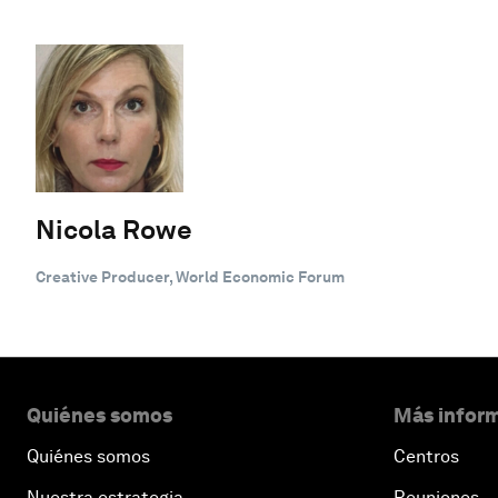
Nicola Rowe
Creative Producer, World Economic Forum
Quiénes somos
Más inform
Quiénes somos
Centros
Nuestra estrategia
Reuniones