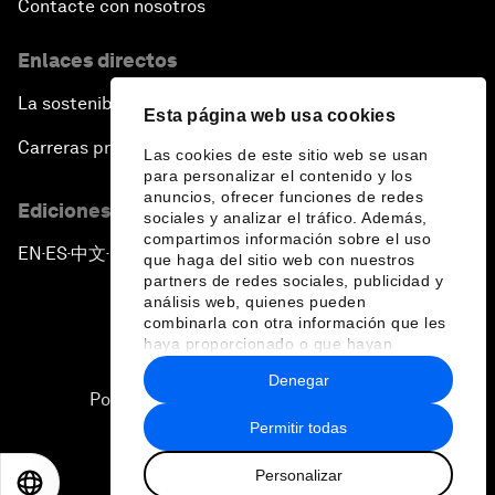
Contacte con nosotros
Enlaces directos
La sostenibilidad en el Foro
Esta página web usa cookies
Carreras profesionales
Las cookies de este sitio web se usan
para personalizar el contenido y los
anuncios, ofrecer funciones de redes
Ediciones en otros idiomas
sociales y analizar el tráfico. Además,
compartimos información sobre el uso
EN
ES
中文
日本語
▪
▪
▪
que haga del sitio web con nuestros
partners de redes sociales, publicidad y
análisis web, quienes pueden
combinarla con otra información que les
haya proporcionado o que hayan
recopilado a partir del uso que haya
Denegar
hecho de sus servicios.
Política de privacidad y normas de uso
Permitir todas
Sitemap
Personalizar
©
2026
Foro Económico Mundial
EN
ES
中文
日本語