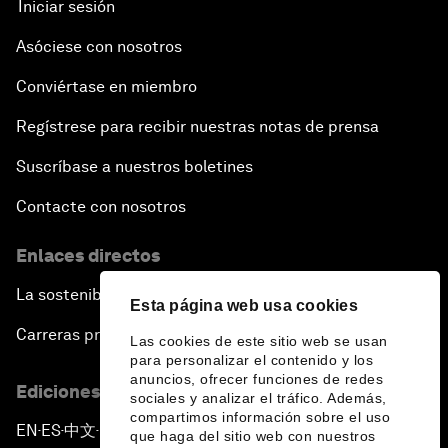
Iniciar sesión
Asóciese con nosotros
Conviértase en miembro
Regístrese para recibir nuestras notas de prensa
Suscríbase a nuestros boletines
Contacte con nosotros
Enlaces directos
La sostenibilidad en el Foro
Esta página web usa cookies
Carreras profesionales
Las cookies de este sitio web se usan
para personalizar el contenido y los
anuncios, ofrecer funciones de redes
Ediciones en otros idiomas
sociales y analizar el tráfico. Además,
compartimos información sobre el uso
EN
ES
中文
日本語
▪
▪
▪
que haga del sitio web con nuestros