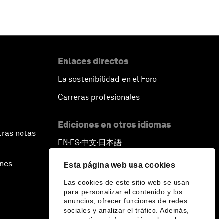
Enlaces directos
La sostenibilidad en el Foro
Carreras profesionales
Ediciones en otros idiomas
tras notas
EN
ES
中文
日本語
▪
▪
▪
ines
Esta página web usa cookies
Las cookies de este sitio web se usan
para personalizar el contenido y los
anuncios, ofrecer funciones de redes
sociales y analizar el tráfico. Además,