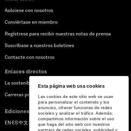
Asóciese con nosotros
Conviértase en miembro
Regístrese para recibir nuestras notas de prensa
Suscríbase a nuestros boletines
Contacte con nosotros
Enlaces directos
La sostenibilidad en el Foro
Esta página web usa cookies
Carreras profesionales
Las cookies de este sitio web se usan
para personalizar el contenido y los
anuncios, ofrecer funciones de redes
Ediciones en otros idiomas
sociales y analizar el tráfico. Además,
compartimos información sobre el uso
EN
ES
中文
日本語
▪
▪
▪
que haga del sitio web con nuestros
partners de redes sociales, publicidad y