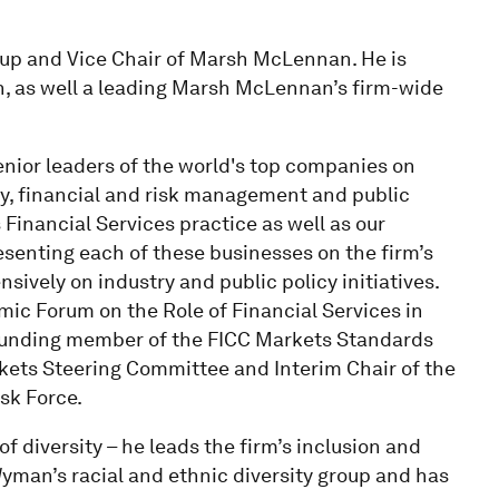
oup and Vice Chair of Marsh McLennan. He is
h, as well a leading Marsh McLennan’s firm-wide
enior leaders of the world's top companies on
ty, financial and risk management and public
 Financial Services practice as well as our
esenting each of these businesses on the firm’s
ively on industry and public policy initiatives.
ic Forum on the Role of Financial Services in
founding member of the FICC Markets Standards
kets Steering Committee and Interim Chair of the
sk Force.
f diversity – he leads the firm’s inclusion and
Wyman’s racial and ethnic diversity group and has