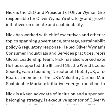
Nick is the CEO and President of Oliver Wyman Gr
responsible for Oliver Wyman’s strategy and growt
initiatives on climate and sustainability.
Nick has worked with chief executives and other s
topics spanning governance, strategy, sustainabili
policy & regulatory response. He led Oliver Wyman’s
Consumer, Industrials and Services practices, repr
Global Leadership Team. Nick has also worked extens
He has supported the IIF and FSB, the World Econom
Society, was a founding Director of TheCityUK, a 
Board, a member of the UK’s Voluntary Carbon Mar
Sustainable Markets Initiative Energy Transition Ta
Nick is a keen advocate of inclusion and a sponsor o
belonging strategy, is executive sponsor of Oliver 