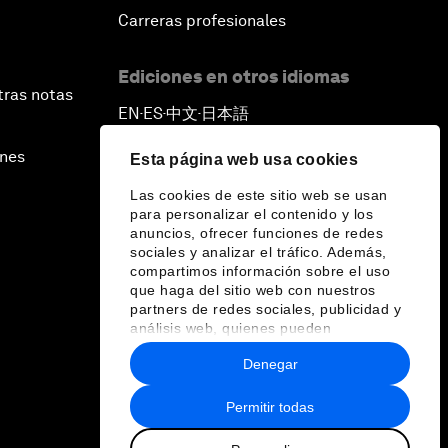
Carreras profesionales
Ediciones en otros idiomas
tras notas
EN
ES
中文
日本語
▪
▪
▪
ines
Esta página web usa cookies
Las cookies de este sitio web se usan
para personalizar el contenido y los
anuncios, ofrecer funciones de redes
sociales y analizar el tráfico. Además,
compartimos información sobre el uso
que haga del sitio web con nuestros
partners de redes sociales, publicidad y
análisis web, quienes pueden
combinarla con otra información que les
Denegar
haya proporcionado o que hayan
recopilado a partir del uso que haya
hecho de sus servicios.
Permitir todas