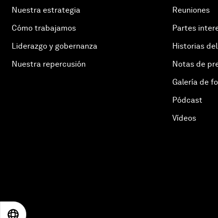
Nuestra estrategia
Reuniones
Cómo trabajamos
Partes inter
Liderazgo y gobernanza
Historias del
Nuestra repercusión
Notas de pr
Galería de f
Pódcast
Vídeos
EN
ES
中文
日本語